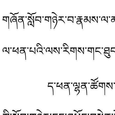
གཞོན་སློབ་གཉེར་བ་རྣམས་ལ་
ལ་ཕན་པའི་ལས་རིགས་གང་ཐུབ་བས
ད་ཕན་ལྷན་ཚོགས་ཀྱ