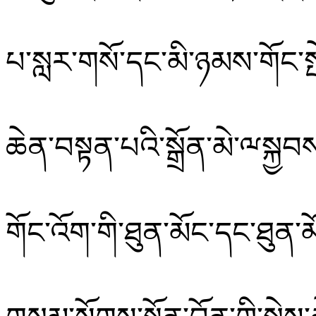
པ་སླར་གསོ་དང་མི་ཉམས་གོང་ས
ཆེན་བསྟན་པའི་སྒྲོན་མེ་ྋསྐྱབ
གོང་འོག་གི་ཐུན་མོང་དང་ཐུན་