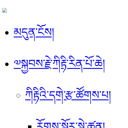
མདུན་ངོས།
༧སྐྱབས་རྗེ་ཀིརྟི་རིན་པོ་ཆེ།
ཀིརྟིའི་དགེ་རྩ་ཚོགས་པ།
རོགས་སྐྱོར་སྡེ་ཚན།