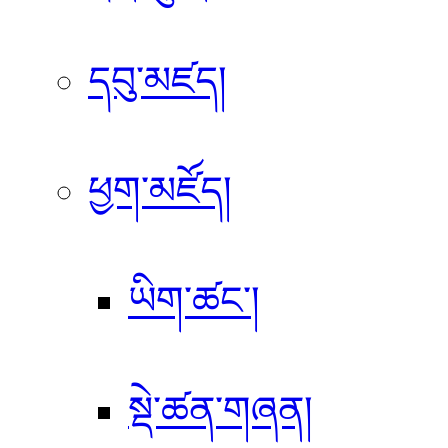
དབུ་མཛད།
ཕྱག་མཛོད།
ཡིག་ཚང་།
སྡེ་ཚན་གཞན།