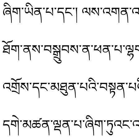
ཞིག་ཡིན་པ་དང༌།
ལས་འགན་འདི
ཐོག་ནས་བསྒྲུབས་ན་ཕན་པ་ལྷག
འགྲོས་དང་མཐུན་པའི་བསྟན་པ
དགེ་མཚན་ལྡན་པ་ཞིག་ཏུའང་འགྱ