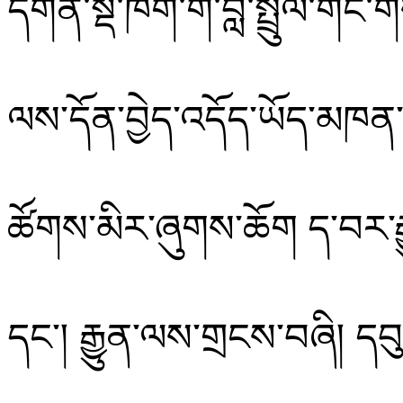
དགོན་སྡེ་ཁག་གི་བླ་སྤྲུལ་ག
ལས་དོན་
བྱེད་འདོད་ཡོད་མཁན་
ཚོགས་མིར་ཞུགས་ཆོག
ད་བར་
དང༌།
རྒྱུན་ལས་གྲངས་བཞི།
དབ