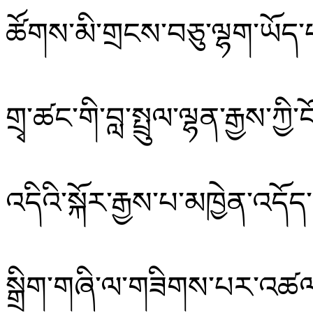
ཚོགས་མི་གྲངས་བཅུ་ལྷག་ཡོད་
གྲྭ་ཚང་གི་བླ་སྤྲུལ་ལྷན་རྒྱས་ཀྱ
འདིའི་སྐོར་རྒྱས་པ་མཁྱེན་འད
སྒྲིག་གཞི་ལ་གཟིགས་པར་འཚ