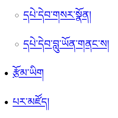
དཔེ་དེབ་གསར་སྣོན།
དཔེ་དེབ་བླུ་ཡོན་གནང་ས།
རྩོམ་ཡིག
པར་མཛོད།