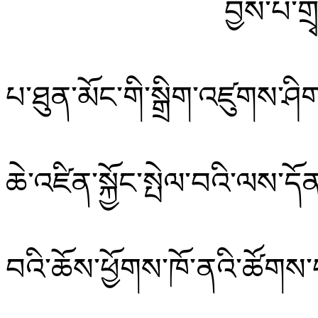
བྱེས་པ་ག
པ་ཐུན་མོང་གི་སྒྲིག་འཛུགས་ཤི
ཆེ་འཛིན་སྐྱོང་སྤེལ་བའི་ལས་
བའི་ཆོས་ཕྱོགས་ཁོ་ནའི་ཚོགས་