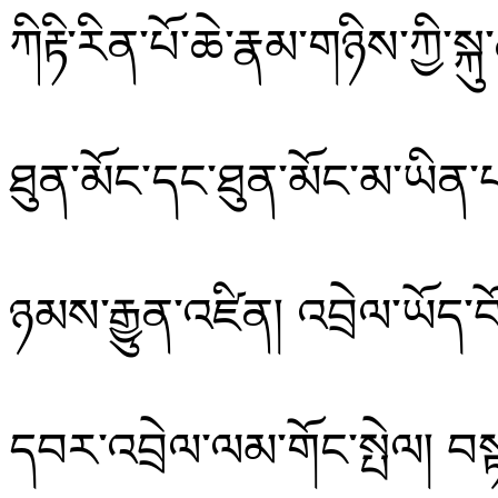
ཀིརྟི་རིན་པོ་ཆེ་རྣམ་གཉིས་
ཀྱི་ས
ཐུན་མོང་དང་ཐུན་མོང་མ་ཡིན་
ཉམས་རྒྱུན་འཛིན།
འབྲེལ་ཡོད་བོ
དབར་འབྲེལ་ལམ་གོང་སྤེལ།
བས