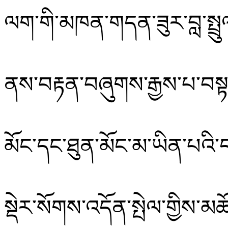
ལག་
གི་མཁན་གདན་ཟུར་བླ་སྤྲུལ
ནས་བརྟན་བཞུགས་རྒྱས་པ་བས
མོང་དང་ཐུན་མོང་མ་ཡིན་པའི་ད
སྡེར་སོགས་འདོན་སྤེལ་གྱིས་