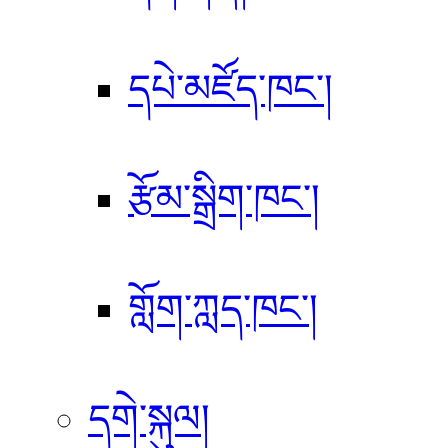
དཔེ་མཛོད་ཁང་།
རྩོམ་སྒྲིག་ཁང་།
གློག་ཀླད་ཁང་།
དགེ་སྐུལ།