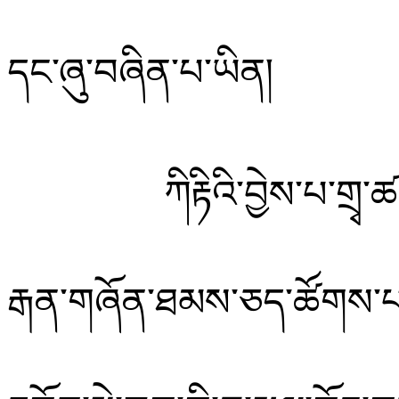
དང་
ཞུ་བཞིན་པ་ཡིན།
ཀིརྟིའི་བྱེས་པ་གྲྭ་
རྒན་གཞོན་ཐམས་ཅད་ཚོགས་པ་