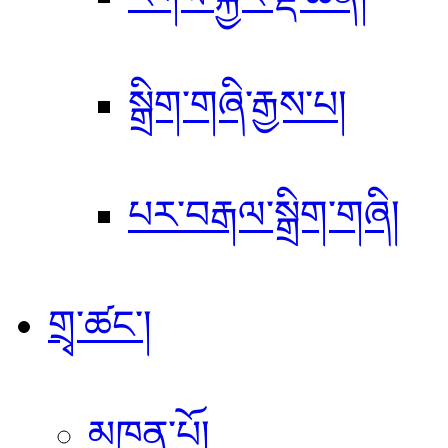
སྒྲིག་གཞི་རྒྱས་པ།
པར་བརྒལ་སྒྲིག་གཞི།
གྲྭ་ཚང་།
མཁན་པོ།