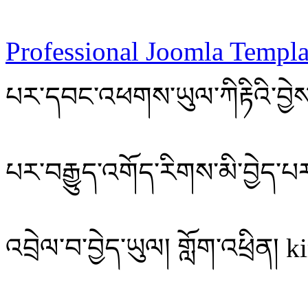
Professional Joomla Templa
པར་དབང་འཕགས་ཡུལ་ཀིརྟིའི་བྱེ
པར་བརྒྱུད་འགོད་རིགས་མི་བྱེད་
འབྲེལ་བ་བྱེད་ཡུལ། གློག་འཕྲིན