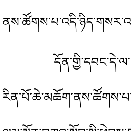
ནས་ཚོགས་པ་འདི་ཉིད་གསར་
དོན་གྱི་དབང་དེ་
རིན་པོ་ཆེ་མཆོག་ནས་ཚོགས་པ