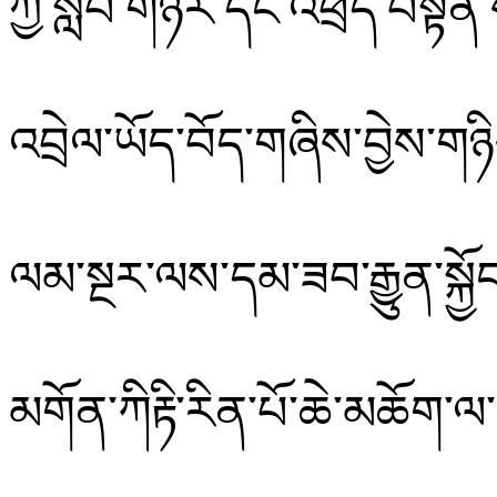
ཀྱི་སློབ་གཉེར་དང་འཕྲོད་བསྟེན་
འབྲེལ་ཡོད་བོད་གཞིས་བྱེས་གཉིས
ལམ་སྔར་ལས་དམ་ཟབ་རྒྱུན་སྐྱོ
མགོན་ཀིརྟི་རིན་པོ་ཆེ་མཆོག་ལ