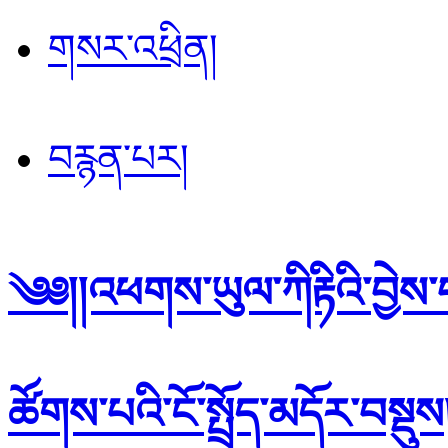
གསར་འཕྲིན།
བརྙན་པར།
༄༅།།འཕགས་ཡུལ་ཀིརྟིའི་བྱེས་པ་ག
ཚོགས་པའི་ངོ་སྤྲོད་མདོར་བསྡུས