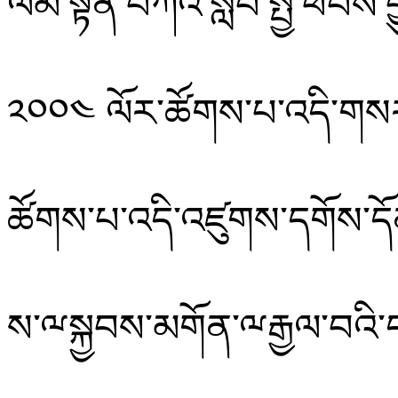
ལམ་སྟོན་བཀའ་སློབ་སྤྱི་ཕེབས་
༢༠༠༤
ལོར་ཚོགས་པ་འདི་གསར
ཚོགས་པ་འདི་འཛུགས་དགོས་དོན་
ས་ྋསྐྱབས་མགོན་ྋརྒྱལ་བའི་