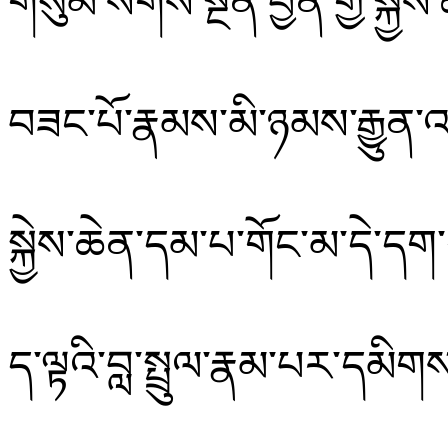
གསུམ་སོགས་སྔོན་བྱོན་གྱི་སྐྱ
བཟང་པོ་རྣམས་མི་ཉམས་རྒྱུན་འ
སྐྱེས་ཆེན་དམ་པ་གོང་མ་དེ་དག
ད་ལྟའི་བླ་སྤྲུལ་རྣམ་པར་དམི