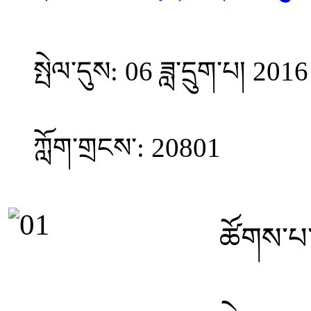
སྤེལ་དུས: 06 ཟླ་དྲུག་པ། 2016
ཀློག་གྲངས་: 20801
ཚོགས་པ་འ