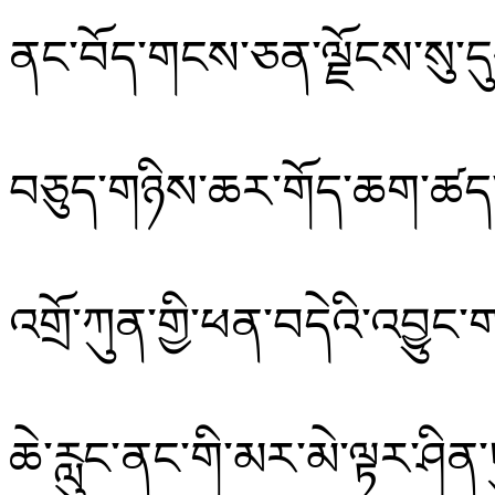
ནང་བོད་གངས་ཅན་ལྗོངས་སུ་དུས་འ
བཅུད་གཉིས་ཆར་གོད་ཆག་ཚད་
འགྲོ་ཀུན་གྱི་ཕན་བདེའི་འབྱུང
ཆེ་རླུང་ནང་གི་མར་མེ་ལྟར་ཤིན