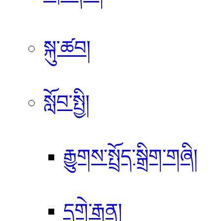
སྐུ་ཚབ།
སློབ་སྤྱི།
རྒྱུགས་སྤྲོད་སྒྲིག་གཞི།
དགེ་རྒན།