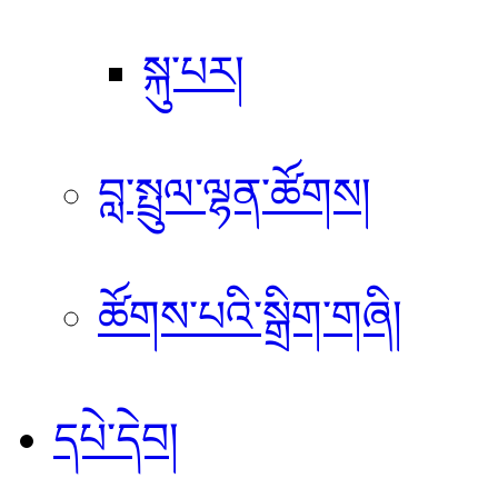
སྐུ་པར།
བླ་སྤྲུལ་ལྷན་ཚོགས།
ཚོགས་པའི་སྒྲིག་གཞི།
དཔེ་དེབ།