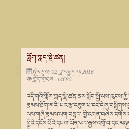
གློག་ཀླད་སྡེ་ཚན།
སྤེལ་དུས: 02 ཟླ་བརྒྱད་པ། 2016
ཀློག་གྲངས་: 14680
འདི་གའི་གློག་ཀླད་སྡེ་ཚན་ནས་སློབ་སྤྱི་ལས་ཁུངས་
རྣམས་ཐོག་མའི་ པར་རྩ་འཇུག་པ་དང་དེ་ཞུ་བསྒྲིགས་བྱ
ལས་གཞི་རྣམས་ལག་བསྟར་ གྱི་འགན་བཞེས་དགོས་
ཕྱིའི་དངོས་པོའི་དཔལ་ཡོན་ཡར་རྒྱས་འགྲོ་བ་དང་མཉ