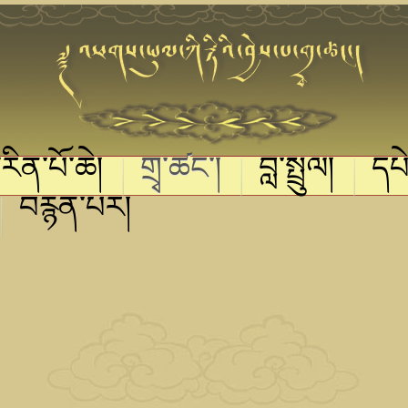
ི་རིན་པོ་ཆེ།
གྲྭ་ཚང་།
བླ་སྤྲུལ།
དཔེ
བརྙན་པར།