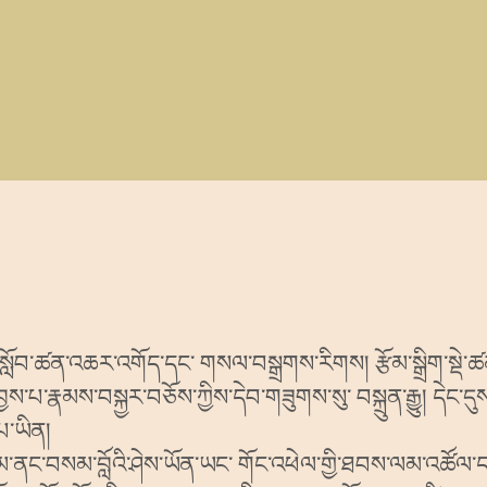
ཀྱི་སློབ་ཚན་འཆར་འགོད་དང་ གསལ་བསྒྲགས་རིགས། རྩོམ་སྒྲིག་སྡེ
ས་པ་རྣམས་བསྐྱར་བཅོས་ཀྱིས་དེབ་གཟུགས་སུ་ བསྐྲུན་རྒྱུ། དེང་དུ
པ་ཡིན།
མ་ནང་བསམ་བློའི་ཤེས་ཡོན་ཡང་ གོང་འཕེལ་གྱི་ཐབས་ལམ་འཚོལ་དགོས་