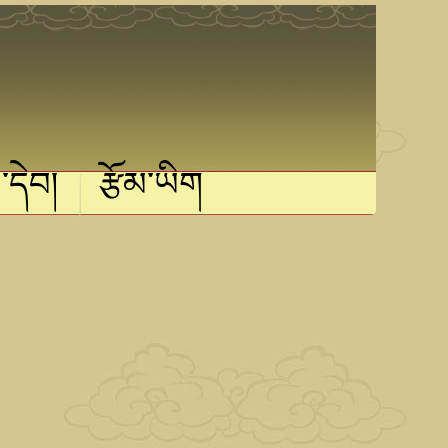
་དེབ།
རྩོམ་ཡིག