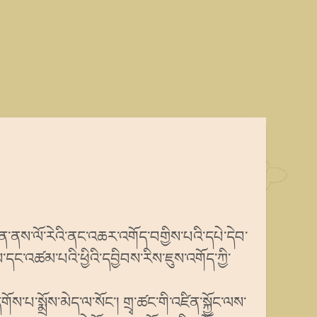
་ཚན་ནས་ལོ་རེའི་ནང་འཆར་འགོད་བགྱིས་པའི་དཔེ་དེབ་
ས་དང་འཚམ་པའི་ཕྱིའི་དབྱིབས་རིས་ཇུས་འགོད་ཀྱི་
པ་སྨྲོས་མེད་ལ་སོང༌། གྲྭ་ཚང་གི་འཛིན་སྐྱོང་ལས་