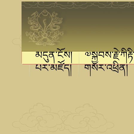
མདུན་ངོས།
༧སྐྱབས་རྗེ་ཀིརྟ
པར་མཛོད།
གསར་འཕྲིན།