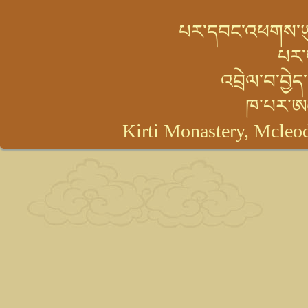
པར་དབང་འཕགས་ཡུལ་
པར་
འབྲེལ་བ་བྱེ
ཁ་པར་ཨ
Kirti Monastery, Mcleod