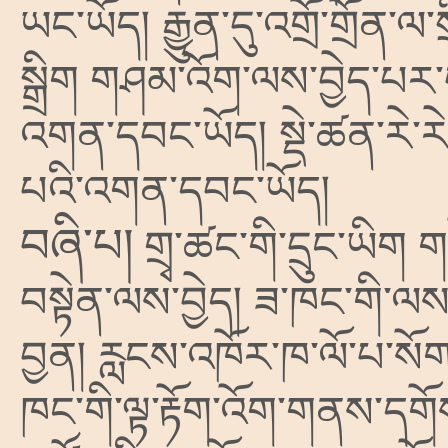
ཡང་ཡོད། རྒྱུན་དུ་འགྲོ་གྲོན
སྒྲིག གཤམ་འོག་ལས་བྱེད་པར
འགན་དབང་ཡོད། སྡེ་ཚན་རེ་རེ
པའི་འགན་དབང་ཡོད།
བཞི་པ།
གྲྭ་ཚང་གི་དྲུང་ཡིག ག
བསྟེན་ལས་བྱེད། ཟ་ཁང་གི་ལས
བྱན། རླངས་འཁོར་ཁ་ལོ་པ་སོག
ཁང་གི་ལྟ་རྟོག་འོག་གནས་དགོས