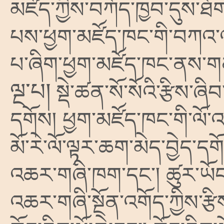
མཛོད་ཀྱིས་བཀོད་ཁྱབ་དུས་ཐོ
པས་ཕྱག་མཛོད་ཁང་གི་བཀའ་ལ
པ་ཞིག་ཕྱག་མཛོད་ཁང་ནས་ག
ལྔ་པ།
སྡེ་ཚན་སོ་སོའི་རྩིས་
དགོས། ཕྱག་མཛོད་ཁང་གི་ལོ་འཁ
མོ་རེ་ལོ་ལྟར་ཆག་མེད་བྱེད་དགོས
འཆར་གཞི་ཁག་དང༌། ཚུར་ཡོང་
འཆར་གཞི་སྔོན་འགོད་ཀྱིས་རྩ