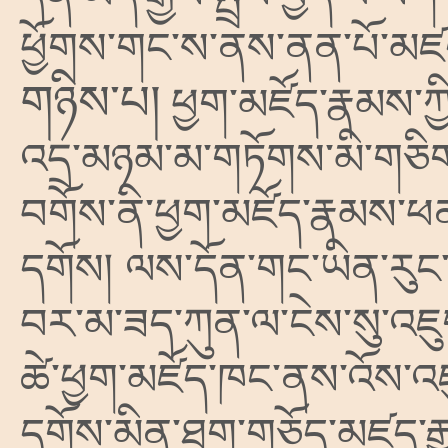
ཕྱོགས་གང་ས་ནས་ནན་པོ་མཛ
གཉིས་པ།
ཕྱག་མཛོད་རྣམས་ཀ
འདྲ་མཉམ་མ་གཏོགས་མི་གཅིག་
བགོས་ནི་ཕྱག་མཛོད་རྣམས་ཕན
དགོས། ལས་དོན་གང་ཡིན་རུང
བར་མ་ཟད་ཀུན་ལ་ངེས་སུ་འཇུ
ཚེ་ཕྱག་མཛོད་ཁང་ནས་འོས་འ
དགོས་མིན་ཐག་གཅོད་མཛད་རྒྱུ