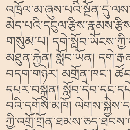
འཁྲོལ་མ་ཞུས་པའི་སྔོན་དུ་ལས
མེད་པའི་དངུལ་རྩིས་རྣམས་རྩ
གསུམ་པ།
དགེ་སློབ་ཡོངས་ཀྱི
མཐུན་རྐྱེན། སློབ་ཡོན། དགེ་ར
བདག་གཉེར། མགྲོན་ཁང༌། ཚོང་
དཔར་བསྐྲུན། སློབ་དེབ་དང་དཔེ
བའི་དགོས་མཁོ། ལེགས་སྐྱེས་ད
ཀྱི་འགྲོ་གྲོན་ཐམས་ཅད་ཐབས