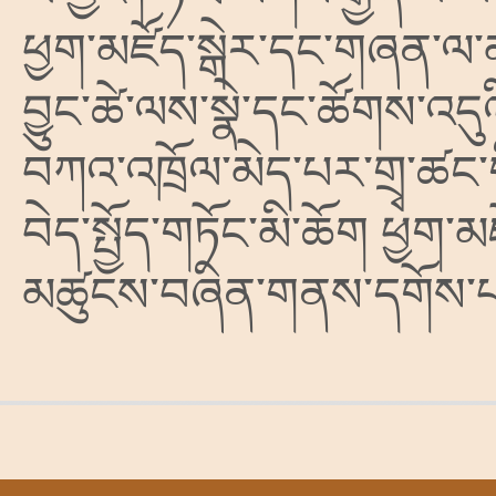
ཕྱག་མཛོད་སྒེར་དང་གཞན་ལ་མཉམ
བྱུང་ཚེ་ལས་སྣེ་དང་ཚོགས་འདུ
བཀའ་འཁྲོལ་མེད་པར་གྲྭ་ཚང་
བེད་སྤྱོད་གཏོང་མི་ཆོག ཕྱག་མཛོ
མཚུངས་བཞིན་གནས་དགོས་པ་ད