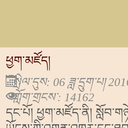
ཕྱག་མཛོད།
སྤེལ་དུས: 06 ཟླ་དྲུག་པ། 20
ཀློག་གྲངས་: 14162
དང་པོ།
ཕྱག་མཛོད་ནི། སློབ་ག