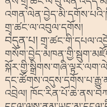
ནས་གྲྭ་ཚང་ལ་བུ་ལོན་འདེད་
འགན་ལེན་བྱེད་མི་དགོས་པའི་
གྲྭ་ཚང་ལ་འབུལ་དགོས།
བདུན་པ།
གྲྭ་ཚང་གི་དཔལ་འབ
གསོག་བྱེད་མཁན་གྱི་སྦུག་མཛ
སྐོར་གྱི་སྒྲིགས་གཞི་ལྟར་ལག་ལ
དང་ཚོགས་འདུས་དགོས་པ་རྒ
འབྲེལ། ཁོང་རིན་པོ་ཆེ་ནས་བ
དངུལ་ལས་ནམ་ཡང་མ་དངུལ་ཕྱི