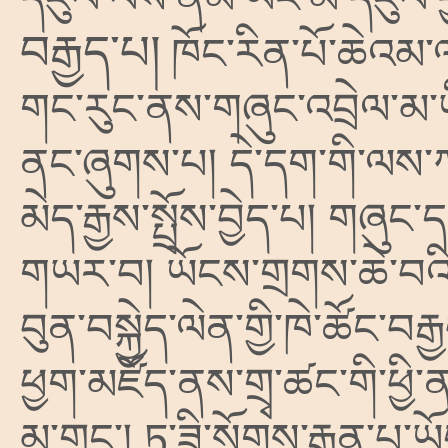
བརྒྱད་པ།
ཁོང་རིན་པོ་ཆེའམ་ལ
གང་རུང་ནས་གཞུང་འབྲེལ་མ་ཡ
ནང་ཞུགས་པ། དེ་དག་གི་ལས་ཀའི་
མེད་རྒྱས་སྤྲོས་བྱེད་པ། གཞུ
གཡར་བ། ཡོངས་གྲགས་ཆེ་བའི་
བུན་བསྐྱེད་ལེན་གྱི་ཁེ་ཚོང་བར
ཕྱག་མཛོད་ནས་གྲྭ་ཚང་གི་ཕྱི
མ་གྱང༌། ཏ་ཟི་སོགས་རྒྱན་པ་ཡོ