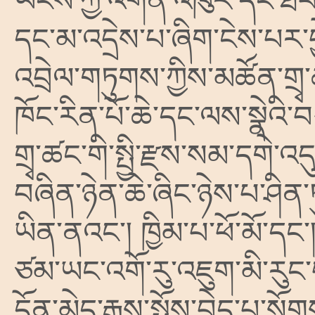
ཡོངས་ཀྱི་འགན་འཁུར་དང་ཐབས
དང་མ་འདྲེས་པ་ཞིག་ངེས་པར་
འབྲེལ་གཏུགས་ཀྱིས་མཚོན་གྲྭ་
ཁོང་རིན་པོ་ཆེ་དང་ལས་སྣེའི
གྲྭ་ཚང་གི་སྤྱི་རྫས་སམ་དགེ་
བཞིན་ཉེན་ཆེ་ཞིང་ཉེས་པ་ཤིན་ཏ
ཡིན་ནའང༌། ཁྱིམ་པ་ཕོ་མོ་དང༌།
ཙམ་ཡང་འགོ་རུ་འཇུག་མི་རུང
དོན་མེད་རྒྱས་སྤྲོས་བྱེད་པ་སོག