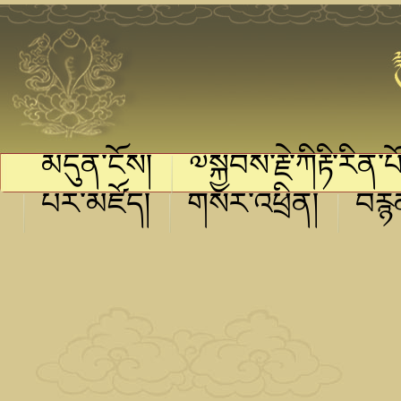
མདུན་ངོས།
༧སྐྱབས་རྗེ་ཀིརྟི་རིན་པ
པར་མཛོད།
གསར་འཕྲིན།
བརྙ