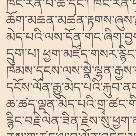
ཁོང་རིན་པོ་ཆེ་དང༌། ཁོང་རི
ཆོག་མཆན་མཚན་རྟགས་ཞུས་རྗ
མེད་པའི་ལས་དོན་གང་ཞིག་བྱས
དྲུག་པ།
ཕྱག་མཛོད་གསར་རྙིང་བ
ཁམས་དྭངས་ལས་སྣེ་ལྷན་རྒྱས་སར
དངོས་ལོན་རྒྱུ་མེད་པའི་རྐུབ་
ཆ་ཚད་ལྡན་མེད་པའི་གྲྭ་ཚང་གི
རྙིང་བརྗེ་ལེན་ཟིན་རྗེས་སུ་ཕྱག་