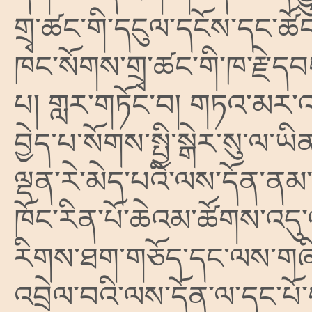
གྲྭ་ཚང་གི་དངུལ་དངོས་དང་ཚ
ཁང་སོགས་གྲྭ་ཚང་གི་ཁ་རྗེ་དབ
པ། གླར་གཏོང་བ། གཏའ་མར་འ
བྱེད་པ་སོགས་སྤྱི་སྒེར་སུ་ལ་ཡ
ལྡན་རེ་མེད་པའི་ལས་དོན་ནམ་
ཁོང་རིན་པོ་ཆེའམ་ཚོགས་འདུ
རིགས་ཐག་གཅོད་དང་ལས་གཞི་
འབྲེལ་བའི་ལས་དོན་ལ་དང་པོ་